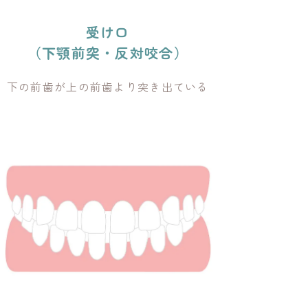
受け口
（下顎前突・反対咬合）
下の前歯が上の前歯より突き出ている