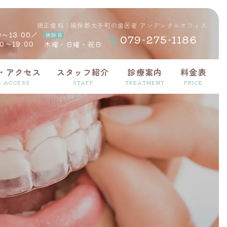
矯正歯科｜損保郡太子町の歯医者 アンデンタルオフィス
0～13:00／
休診日
079-275
-1186
00～19:00
木曜・日曜・
祝日
・アクセス
スタッフ紹介
診療案内
料金表
& ACCESS
STAFF
TREATMENT
PRICE
小児歯科
インプラント
スペシャルニーズ歯科
歯科恐怖症