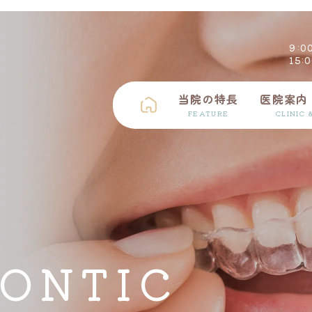
9:0
15:
当院の特長
医院案内
FEATURE
CLINIC 
矯正歯科
入れ歯
予防・メンテナンス
ONTIC
摂食・嚥下障害