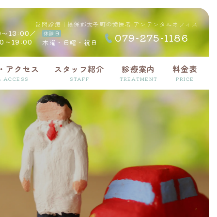
訪問診療｜損保郡太子町の歯医者 アンデンタルオフィス
0～13:00／
休診日
079-275
-1186
00～19:00
木曜・日曜・
祝日
・アクセス
スタッフ紹介
診療案内
料金表
& ACCESS
STAFF
TREATMENT
PRICE
小児歯科
インプラント
スペシャルニーズ歯科
歯科恐怖症