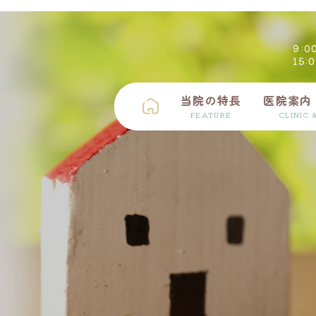
9:0
15:
当院の特長
医院案内
FEATURE
CLINIC 
矯正歯科
入れ歯
予防・メンテナンス
摂食・嚥下障害