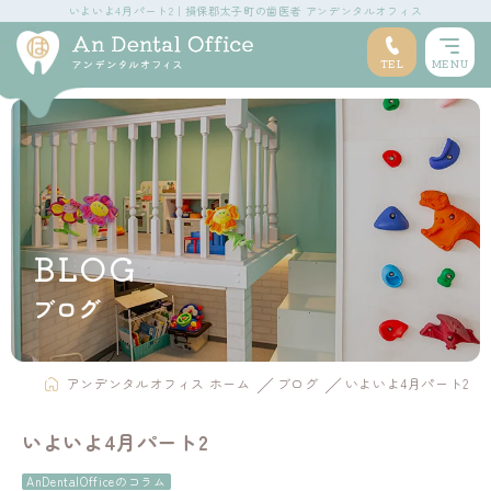
いよいよ4月パート2｜損保郡太子町の歯医者 アンデンタルオフィス
TEL
MENU
BLOG
ブログ
アンデンタルオフィス ホーム
ブログ
いよいよ4月パート2
いよいよ4月パート2
AnDentalOfficeのコラム