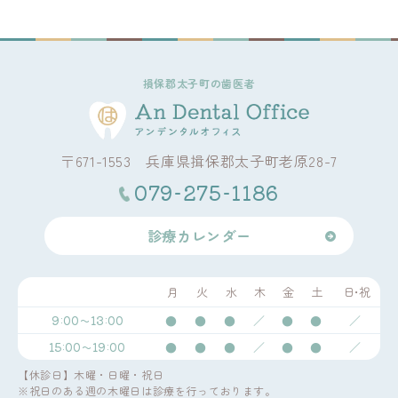
損保郡太子町の歯医者
〒671-1553 兵庫県揖保郡太子町老原28-7
079-275-1186
診療カレンダー
月
火
水
木
金
土
日・祝
9:00～13:00
●
●
●
／
●
●
／
15:00～19:00
●
●
●
／
●
●
／
【休診日】木曜・日曜・祝日
※祝日のある週の木曜日は診療を行っております。