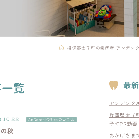
損保郡太子町の歯医者 アンデンタ
事一覧
最
アンデンタ
兵庫県太子
8.10.22
AnDentalOfficeのコラム
子町PR動画
問の秋
おかげさまで*