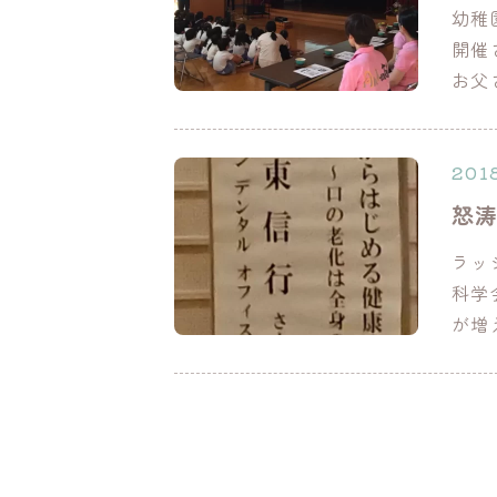
幼稚
開催
お父
2018
怒
ラッ
科学
が増