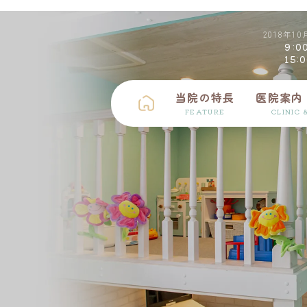
2018年
9:0
15:
当院の特長
医院案内
FEATURE
CLINIC 
矯正歯科
入れ歯
予防・メンテナンス
摂食・嚥下障害