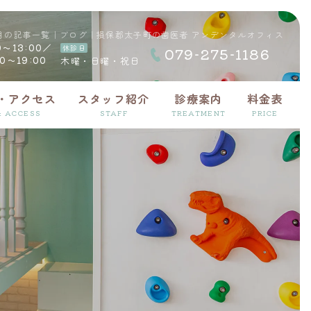
10月の記事一覧｜ブログ｜損保郡太子町の歯医者 アンデンタルオフィス
0～13:00／
休診日
079-275
-1186
00～19:00
木曜・日曜・
祝日
・アクセス
スタッフ紹介
診療案内
料金表
& ACCESS
STAFF
TREATMENT
PRICE
小児歯科
インプラント
スペシャルニーズ歯科
歯科恐怖症