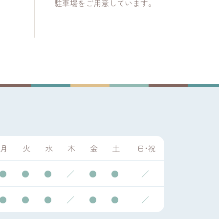
駐車場をご用意しています。
月
火
水
木
金
土
日・祝
●
●
●
／
●
●
／
●
●
●
／
●
●
／