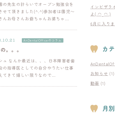
園の先生の計らいでオープン勉強会を
インビザラ
させて頂きました(^.^)参加者は園児〜
よ( ◠‿◠ )
さんお母さんお爺ちゃんお婆ちゃ…
6月に入り
.10.21
AnDentalOfficeのコラム
カ
涛の。。。
シュ なんか最近は、、、日本障害者歯
AnDental
会の指導医としての自分やりたい仕事
お知らせ
(1)
えてきて嬉しい限りなので…
動画
(1)
月